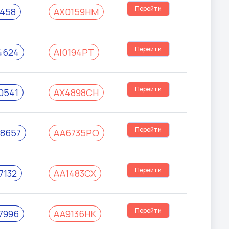
Перейти
458
AX0159HM
Перейти
4624
AI0194PT
Перейти
0541
AX4898CH
Перейти
8657
AA6735PO
Перейти
132
AA1483CX
Перейти
7996
AA9136HK