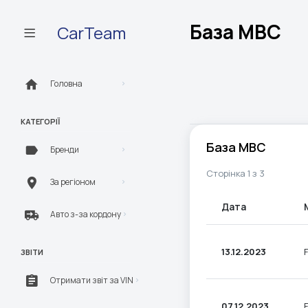
База МВС
CarTeam
Головна
КАТЕГОРІЇ
База МВС
Бренди
Сторінка 1 з 3
За регіоном
Дата
Авто з-за кордону
13.12.2023
ЗВІТИ
Отримати звіт за VIN
07.12.2023