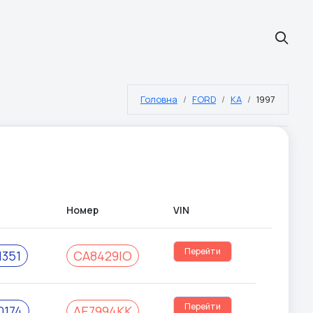
Головна
FORD
KA
1997
Номер
VIN
#
Перейти
351
CA8429IO
Перейти
174
AE7994KK