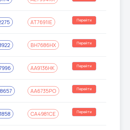
Перейти
275
AT7691IE
Перейти
8922
BH7686HX
Перейти
7996
AA9136HK
Перейти
8657
AA6735PO
Перейти
1858
CA4981CE