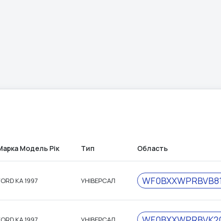
Марка Модель Рік
Тип
Область
WF0BXXWPRBVB81
FORD KA 1997
УНІВЕРСАЛ
WF0BXXWPRBVK20
FORD KA 1997
УНІВЕРСАЛ