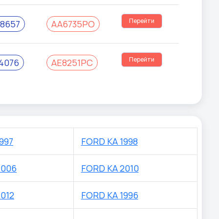
Перейти
8657
AA6735PO
Перейти
4076
AE8251PC
997
FORD KA 1998
2006
FORD KA 2010
012
FORD KA 1996