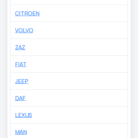
CITROEN
VOLVO
ZAZ
FIAT
JEEP
DAF
LEXUS
MAN