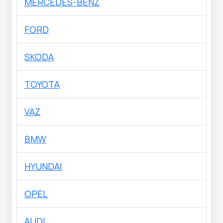
MERCEDES-BENZ
FORD
SKODA
TOYOTA
VAZ
BMW
HYUNDAI
OPEL
AUDI