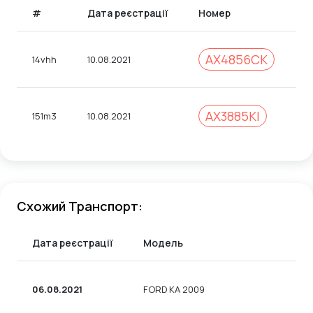
#
Дата реєстрації
Номер
К
AX4856CK
14vhh
10.08.2021
3
AX3885KI
151m3
10.08.2021
3
Схожий Транспорт:
Дата реєстрації
Модель
06.08.2021
FORD KA 2009