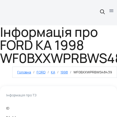
Інформація про
FORD KA 1998
WF0BXXWPRBWS4
Головна
FORD
KA
1998
WF0BXXWPRBWS48439
Інформація про ТЗ
ID