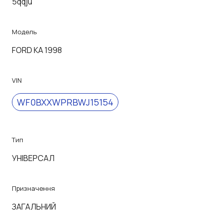
5qqju
Модель
FORD KA 1998
VIN
WF0BXXWPRBWJ15154
Тип
УНІВЕРСАЛ
Призначення
ЗАГАЛЬНИЙ