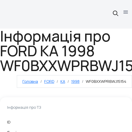
Інформація про
FORD KA 1998
WF0BXXWPRBWJ15
Головна
FORD
KA
1998
WF0BXXWPRBWJ15154
Інформація про ТЗ
ID