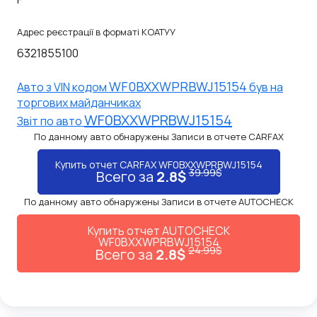
Адрес реєстрації в форматі КОАТУУ
6321855100
WF0BXXWPRBWJ15154
Авто з VIN кодом
був на
торгових майданчиках
WF0BXXWPRBWJ15154
Звiт по авто
По данному авто обнаружены Записи в отчете CARFAX
Купить отчет CARFAX WF0BXXWPRBWJ15154
39.99$
Всего за
2.8$
По данному авто обнаружены Записи в отчете AUTOCHECK
Купить отчет AUTOCHECK
WF0BXXWPRBWJ15154
24.99$
Всего за
2.8$