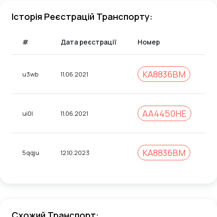
Історія Реєстрацій Транспорту:
#
Дата реєстрації
Номер
К
KA8836BM
u3wb
11.06.2021
3
AA4450HE
ui0l
11.06.2021
4
KA8836BM
5qqju
12.10.2023
3
Схожий Транспорт: